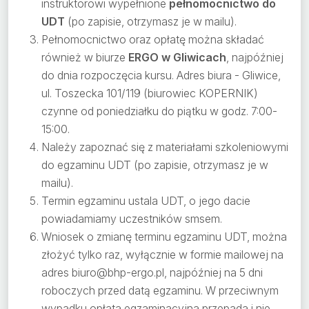
instruktorowi wypełnione
pełnomocnictwo do
UDT
(po zapisie, otrzymasz je w mailu).
Pełnomocnictwo oraz opłatę można składać
również w biurze
ERGO w Gliwicach
, najpóźniej
do dnia rozpoczęcia kursu. Adres biura - Gliwice,
ul. Toszecka 101/119 (biurowiec KOPERNIK)
czynne od poniedziałku do piątku w godz. 7:00-
15:00.
Należy zapoznać się z materiałami szkoleniowymi
do egzaminu UDT (po zapisie, otrzymasz je w
mailu).
Termin egzaminu ustala UDT, o jego dacie
powiadamiamy uczestników smsem.
Wniosek o zmianę terminu egzaminu UDT, można
złożyć tylko raz, wyłącznie w formie mailowej na
adres biuro@bhp-ergo.pl, najpóźniej na 5 dni
roboczych przed datą egzaminu. W przeciwnym
wypadku opłata egzaminacyjna przepada i nie