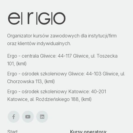
Organizator kursów zawodowych dla instytucji/firm
oraz klientów indywidualnych.
Ergo - centrala Gliwice:
44-117
Gliwice
,
ul. Toszecka
101
,
(kml)
Ergo - ośrodek szkoleniowy Gliwice:
44-103
Gliwice
,
ul.
Chorzowska 113
,
(kml)
Ergo - ośrodek szkoleniowy Katowice:
40-201
Katowice
,
al. Roździeńskiego 188
,
(kml)
Start
Kursy operatora: